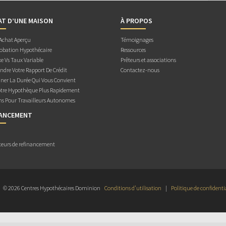
AT D’UNE MAISON
À PROPOS
 Achat Aperçu
Témoignages
obation Hypothécaire
Ressources
e Vs Taux Variable
Prêteurs et associations
dre Votre Rapport De Crédit
Contactez-nous
ner La Durée Qui Vous Convient
otre Hypothèque Plus Rapidement
ns Pour Travailleurs Autonomes
NANCEMENT
teurs de refinancement
© 2026 Centres Hypothécaires Dominion
Conditions d’utilisation
|
Politique de confidenti