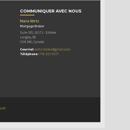
COMMUNIQUER AVEC NOUS
Maria Wirtz
Mortgage Broker
Suite 105, 20171 - 92A Ave
Langley, BC
V1M 3A5, Canada
Courriel:
wirtz.broker@gmail.com
Téléphone:
778-323-9377
alité