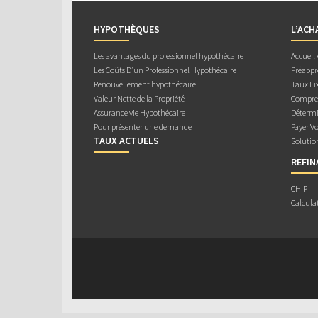
HYPOTHÈQUES
L’ACH
Les avantages du professionnel hypothécaire
Accueil
Les Coûts D’un Professionnel Hypothécaire
Préappr
Renouvellement hypothécaire
Taux Fix
Valeur Nette de la Propriété
Compren
Assurance vie Hypothécaire
Détermi
Pour présenter une demande
Payer V
TAUX ACTUELS
Solutio
REFI
CHIP
Calcula