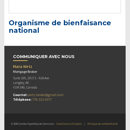
Organisme de bienfaisance
national
COMMUNIQUER AVEC NOUS
Maria Wirtz
Mortgage Broker
Suite 105, 20171 - 92A Ave
Langley, BC
V1M 3A5, Canada
Courriel:
wirtz.broker@gmail.com
Téléphone:
778-323-9377
© 2026 Centres Hypothécaires Dominion
Conditions d’utilisation
|
Politique de confidentialité